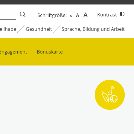
Decrease
Reset
Increase
A
Kontrast
Schriftgröße:
A
A
font
font
size.
font
Teilhabe
Gesundheit
Sprache, Bildung und Arbeit
size.
size.
s Engagement
Bonuskarte